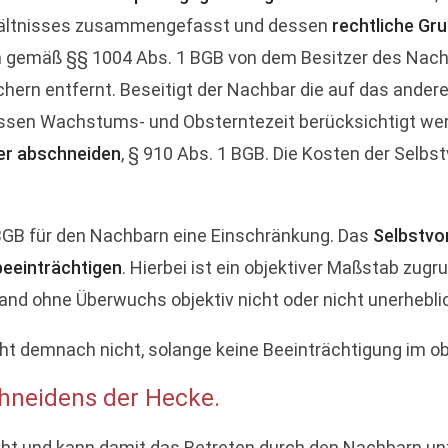
rhältnisses zusammengefasst und dessen
rechtliche Gru
nn gemäß §§ 1004 Abs. 1 BGB von dem Besitzer des Nach
ern entfernt. Beseitigt der Nachbar die auf das ander
ssen Wachstums- und Obsterntezeit berücksichtigt werd
er abschneiden
, § 910 Abs. 1 BGB. Die Kosten der Sel
BGB für den Nachbarn eine Einschränkung. Das
Selbstvo
beeinträchtigen
. Hierbei ist ein objektiver Maßstab zugr
d ohne Überwuchs objektiv nicht oder nicht unerheblich
eht demnach nicht, solange keine Beeinträchtigung im o
hneidens der Hecke.
ht und kann damit das Betreten durch den Nachbarn unt